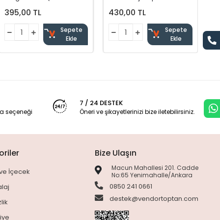
Adet*3,2Gr)
395,00 TL
430,00 TL
Sepete
Sepete
Ekle
Ekle
7 / 24 DESTEK
a seçeneği
Öneri ve şikayetlerinizi bize iletebilirsiniz.
riler
Bize Ulaşın
Macun Mahallesi 201. Cadde
ve İçecek
No:65 Yenimahalle/Ankara
0850 241 0661
laj
destek@vendortoptan.com
lik
siye