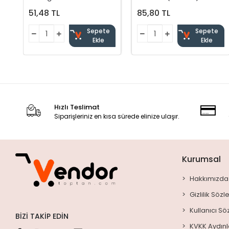
Renkli
51,48 TL
85,80 TL
Sepete
Sepete
Ekle
Ekle
Hızlı Teslimat
Siparişleriniz en kısa sürede elinize ulaşır.
Kurumsal
Hakkımızda
Gizlilik Söz
Kullanıcı S
BIZI TAKIP EDIN
KVKK Aydın