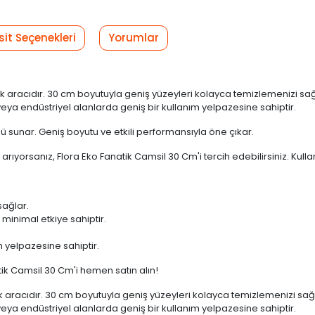
sit Seçenekleri
Yorumlar
zlik aracıdır. 30 cm boyutuyla geniş yüzeyleri kolayca temizlemenizi s
e veya endüstriyel alanlarda geniş bir kullanım yelpazesine sahiptir.
ü sunar. Geniş boyutu ve etkili performansıyla öne çıkar.
arıyorsanız, Flora Eko Fanatik Camsil 30 Cm'i tercih edebilirsiniz. Kull
sağlar.
minimal etkiye sahiptir.
m yelpazesine sahiptir.
atik Camsil 30 Cm'i hemen satın alın!
zlik aracıdır. 30 cm boyutuyla geniş yüzeyleri kolayca temizlemenizi s
e veya endüstriyel alanlarda geniş bir kullanım yelpazesine sahiptir.