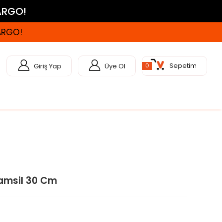
KARGO!
KARGO!
Sepetim
Giriş Yap
Üye Ol
0
Camsil 30 Cm