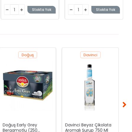
Stokta Yok
Stokta Yok
Doğuş
Davinci
Da
M
(
4
Doğuş Early Grey
Davinci Beyaz Çikolata
Bergamotlu (250
Aromalı Şurup 750 Ml