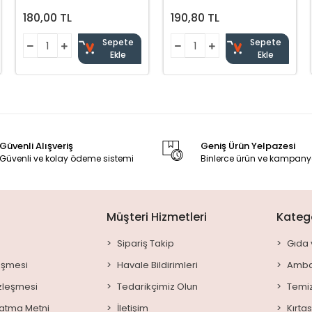
180,00 TL
190,80 TL
Sepete
Sepete
Ekle
Ekle
Güvenli Alışveriş
Geniş Ürün Yelpazesi
Güvenli ve kolay ödeme sistemi
Binlerce ürün ve kampany
Müşteri Hizmetleri
Katego
Sipariş Takip
Gıda 
leşmesi
Havale Bildirimleri
Amba
özleşmesi
Tedarikçimiz Olun
Temiz
latma Metni
İletişim
Kırta