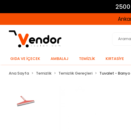
2500 
Ankar
GIDA VE İÇECEK
AMBALAJ
TEMİZLİK
KIRTASİYE
Ana Sayfa
Temizlik
Temizlik Gereçleri
Tuvalet - Banyo 