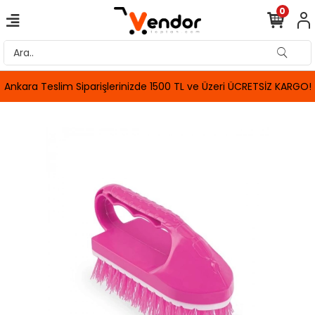
0
Ankara Teslim Siparişlerinizde 1500 TL ve Üzeri ÜCRETSİZ KARGO!