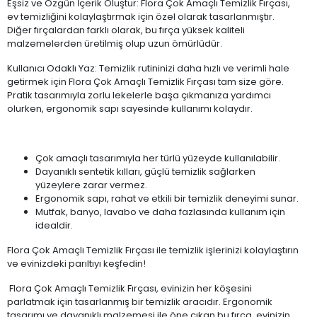
Eşsiz ve Özgün İçerik Oluştur: Flora Çok Amaçlı Temizlik Fırçası,
ev temizliğini kolaylaştırmak için özel olarak tasarlanmıştır.
Diğer fırçalardan farklı olarak, bu fırça yüksek kaliteli
malzemelerden üretilmiş olup uzun ömürlüdür.
Kullanıcı Odaklı Yaz: Temizlik rutininizi daha hızlı ve verimli hale
getirmek için Flora Çok Amaçlı Temizlik Fırçası tam size göre.
Pratik tasarımıyla zorlu lekelerle başa çıkmanıza yardımcı
olurken, ergonomik sapı sayesinde kullanımı kolaydır.
Çok amaçlı tasarımıyla her türlü yüzeyde kullanılabilir.
Dayanıklı sentetik kılları, güçlü temizlik sağlarken
yüzeylere zarar vermez.
Ergonomik sapı, rahat ve etkili bir temizlik deneyimi sunar.
Mutfak, banyo, lavabo ve daha fazlasında kullanım için
idealdir.
Flora Çok Amaçlı Temizlik Fırçası ile temizlik işlerinizi kolaylaştırın
ve evinizdeki parıltıyı keşfedin!
Flora Çok Amaçlı Temizlik Fırçası, evinizin her köşesini
parlatmak için tasarlanmış bir temizlik aracıdır. Ergonomik
tasarımı ve dayanıklı malzemesi ile öne çıkan bu fırça, evinizin