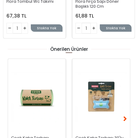
Flora Tombul Wc Takımı
Flora Fırça Sapı Döner
Başlıklı 120 Cm
67,38 TL
61,88 TL
Stokta Yok
Stokta Yok
Önerilen Ürünler
Cook Kaka Torbası
Cook Kaka Torbası 30'lu