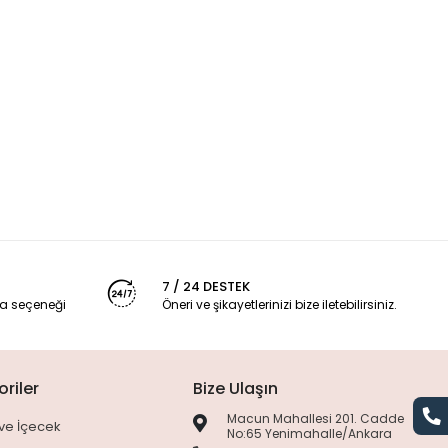
7 / 24 DESTEK
a seçeneği
Öneri ve şikayetlerinizi bize iletebilirsiniz.
riler
Bize Ulaşın
Macun Mahallesi 201. Cadde
ve İçecek
No:65 Yenimahalle/Ankara