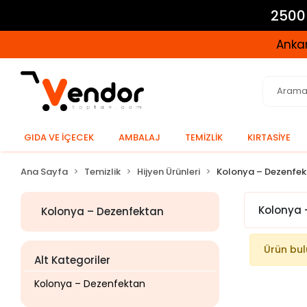
2500 
Ankar
GIDA VE İÇECEK
AMBALAJ
TEMİZLİK
KIRTASİYE
Ana Sayfa
Temizlik
Hijyen Ürünleri
Kolonya – Dezenfe
Kolonya 
Kolonya – Dezenfektan
Ürün bu
Alt Kategoriler
Kolonya – Dezenfektan