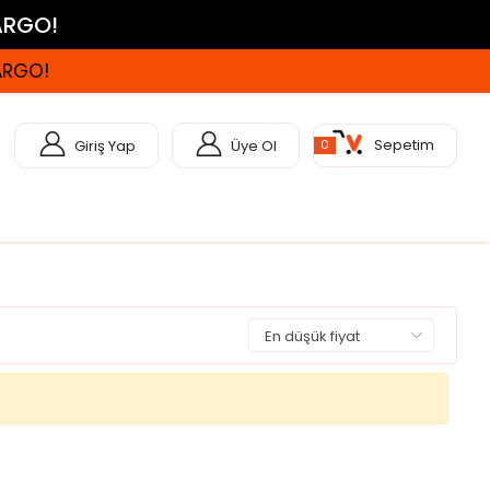
KARGO!
KARGO!
Sepetim
Giriş Yap
Üye Ol
0