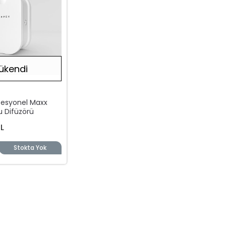
ükendi
fesyonel Maxx
u Difüzörü
L
Stokta Yok