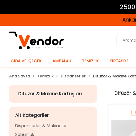
2500 
Ankar
GIDA VE İÇECEK
AMBALAJ
TEMİZLİK
KIRTASİYE
Ana Sayfa
Temizlik
Dispanserler
Difüzör & Makine Kart
Difüzör &
Difüzör & Makine Kartuşları
Alt Kategoriler
Dispenserler & Makineler
Sabunluk