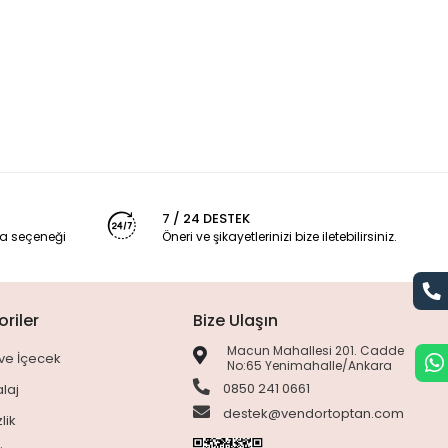
7 / 24 DESTEK
a seçeneği
Öneri ve şikayetlerinizi bize iletebilirsiniz.
riler
Bize Ulaşın
Macun Mahallesi 201. Cadde
ve İçecek
No:65 Yenimahalle/Ankara
0850 241 0661
laj
destek@vendortoptan.com
lik