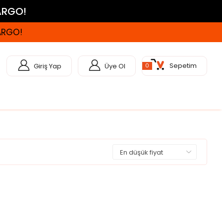
KARGO!
KARGO!
Sepetim
Giriş Yap
Üye Ol
0