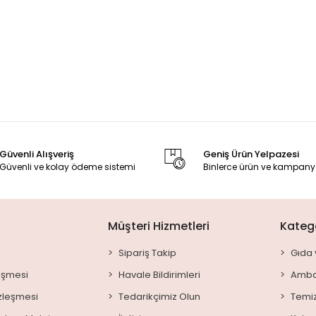
Güvenli Alışveriş
Geniş Ürün Yelpazesi
Güvenli ve kolay ödeme sistemi
Binlerce ürün ve kampany
Müşteri Hizmetleri
Katego
Sipariş Takip
Gıda 
leşmesi
Havale Bildirimleri
Amba
özleşmesi
Tedarikçimiz Olun
Temiz