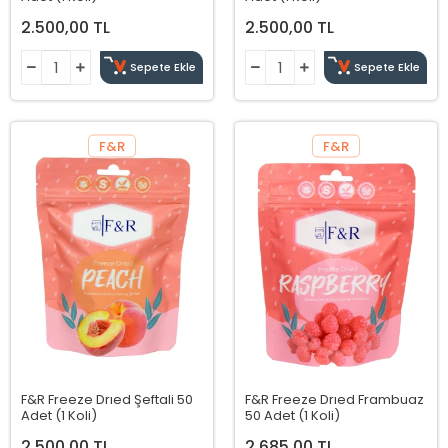
2.500,00 TL
2.500,00 TL
Sepete Ekle
Sepete Ekle
F&R
F&R
F&R Freeze Drıed Şeftali 50
F&R Freeze Drıed Frambuaz
Adet (1 Koli)
50 Adet (1 Koli)
2.500,00 TL
2.685,00 TL