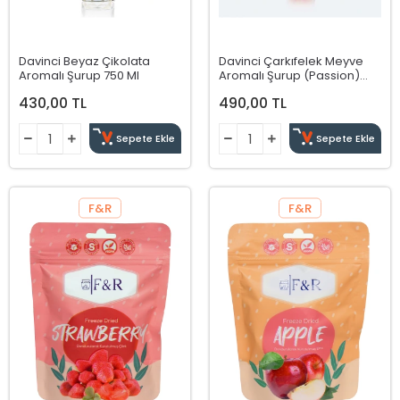
Davinci Beyaz Çikolata
Davinci Çarkıfelek Meyve
Aromalı Şurup 750 Ml
Aromalı Şurup (Passion)
750 Ml
430,00 TL
490,00 TL
Sepete Ekle
Sepete Ekle
F&R
F&R