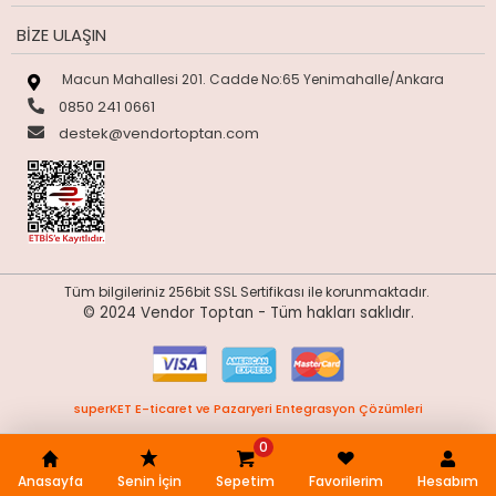
BIZE ULAŞIN
Macun Mahallesi 201. Cadde No:65 Yenimahalle/Ankara
0850 241 0661
destek@vendortoptan.com
Tüm bilgileriniz 256bit SSL Sertifikası ile korunmaktadır.
© 2024 Vendor Toptan -
Tüm hakları saklıdır.
superKET E-ticaret ve Pazaryeri Entegrasyon Çözümleri
0
Anasayfa
Senin İçin
Sepetim
Favorilerim
Hesabım