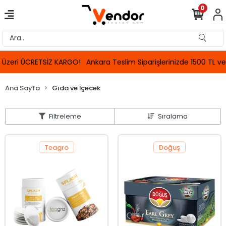
0
Ankara Teslim Siparişlerinizde 1500 TL ve Üzeri ÜCRETSİZ KARGO!
Ana Sayfa
Gıda ve İçecek
Filtreleme
Sıralama
Teagro
Doğuş