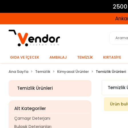
2500 
Ankar
GIDA VE İÇECEK
AMBALAJ
TEMİZLİK
KIRTASİYE
Ana Sayfa
Temizlik
Kimyasal Ürünler
Temizlik Ürünleri
Temizlik 
Temizlik Ürünleri
Ürün bu
Alt Kategoriler
Çamaşır Deterjanı
Bulaşık Deterjanları