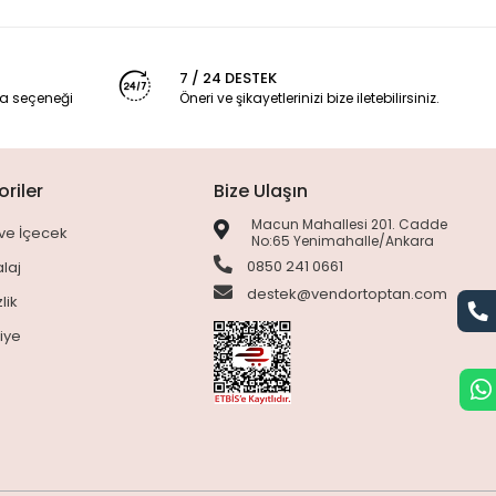
7 / 24 DESTEK
a seçeneği
Öneri ve şikayetlerinizi bize iletebilirsiniz.
riler
Bize Ulaşın
Macun Mahallesi 201. Cadde
ve İçecek
No:65 Yenimahalle/Ankara
0850 241 0661
laj
destek@vendortoptan.com
lik
siye