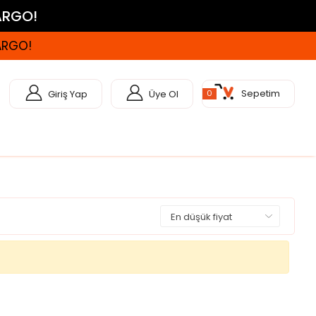
KARGO!
KARGO!
Sepetim
Giriş Yap
Üye Ol
0