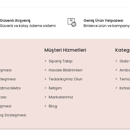
Güvenli Alışveriş
Geniş Ürün Yelpazesi
Güvenli ve kolay ödeme sistemi
Binlerce ürün ve kampany
Müşteri Hizmetleri
Katego
Sipariş Takip
Gıda 
leşmesi
Havale Bildirimleri
Amba
özleşmesi
Tedarikçimiz Olun
Temiz
latma Metni
İletişim
Kırta
kası
Markalarımız
eşmesi
Blog
tış Sözleşmesi