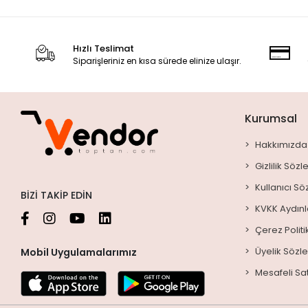
Hızlı Teslimat
Siparişleriniz en kısa sürede elinize ulaşır.
Kurumsal
Hakkımızda
Gizlilik Söz
Kullanıcı S
BIZI TAKIP EDIN
KVKK Aydın
Çerez Politi
Üyelik Sözl
Mobil Uygulamalarımız
Mesafeli Sa