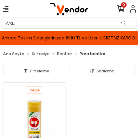
0
Ankara Teslim Siparişlerinizde 1500 TL ve Üzeri ÜCRETSİZ KARGO!
Ana Sayfa
Kırtasiye
Bantlar
Para bantları
Filtreleme
Sıralama
Vege