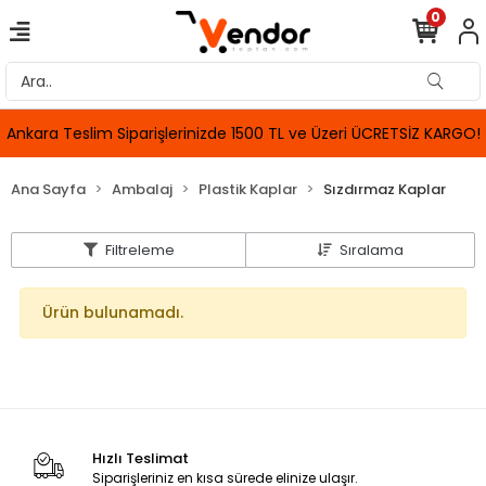
0
Ankara Teslim Siparişlerinizde 1500 TL ve Üzeri ÜCRETSİZ KARGO!
Ana Sayfa
Ambalaj
Plastik Kaplar
Sızdırmaz Kaplar
Filtreleme
Sıralama
Ürün bulunamadı.
Hızlı Teslimat
Siparişleriniz en kısa sürede elinize ulaşır.