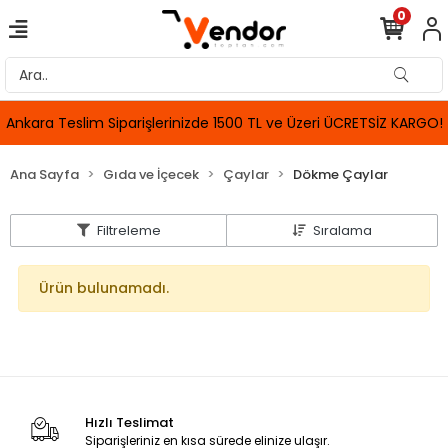
0
Ankara Teslim Siparişlerinizde 1500 TL ve Üzeri ÜCRETSİZ KARGO!
Ana Sayfa
Gıda ve İçecek
Çaylar
Dökme Çaylar
Filtreleme
Sıralama
Ürün bulunamadı.
Hızlı Teslimat
Siparişleriniz en kısa sürede elinize ulaşır.