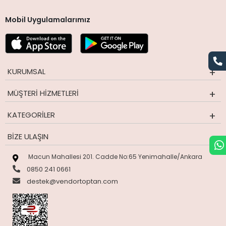
Mobil Uygulamalarımız
KURUMSAL
MÜŞTERI HIZMETLERI
KATEGORILER
BIZE ULAŞIN
Macun Mahallesi 201. Cadde No:65 Yenimahalle/Ankara
0850 241 0661
destek@vendortoptan.com