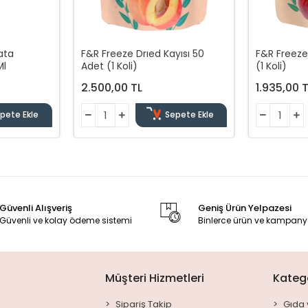
ata
F&R Freeze Drıed Kayısı 50
F&R Freeze
Ml
Adet (1 Koli)
(1 Koli)
2.500,00 TL
1.935,00 
pete Ekle
Sepete Ekle
Güvenli Alışveriş
Geniş Ürün Yelpazesi
Güvenli ve kolay ödeme sistemi
Binlerce ürün ve kampany
Müşteri Hizmetleri
Katego
Sipariş Takip
Gıda 