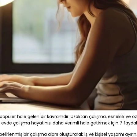
opüler hale gelen bir kavramdır. Uzaktan çalışma, esneklik ve öz
şte evde çalışma hayatınızı daha verimli hale getirmek için 7 faydal
belirlenmiş bir çalışma alanı oluşturarak iş ve kişisel yaşamı ayırın