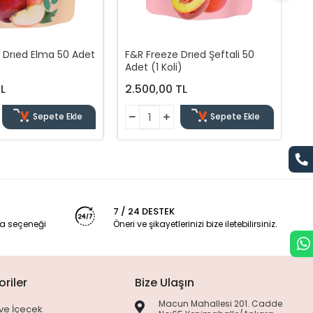
Ad
2
 Drıed Elma 50 Adet
F&R Freeze Drıed Şeftali 50
Adet (1 Koli)
TL
2.500,00 TL
Sepete Ekle
Sepete Ekle
7 / 24 DESTEK
a seçeneği
Öneri ve şikayetlerinizi bize iletebilirsiniz.
riler
Bize Ulaşın
Macun Mahallesi 201. Cadde
ve İçecek