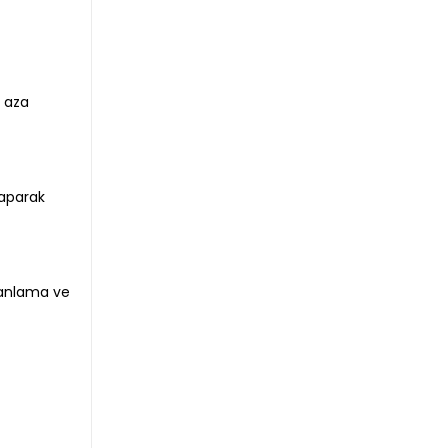
n aza
yaparak
planlama ve