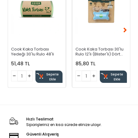
Cook Kaka Torbası
Cook Kaka Torbası 30'lu
Yedeği 30'lu Rulo 48'li
Rulo 12'li (Blister'li) Dört
Renkli
51,48 TL
85,80 TL
Sepete
Sepete
Ekle
Ekle
Hızlı Teslimat
Siparişleriniz en kısa sürede elinize ulaşır.
Güvenli Alışveriş