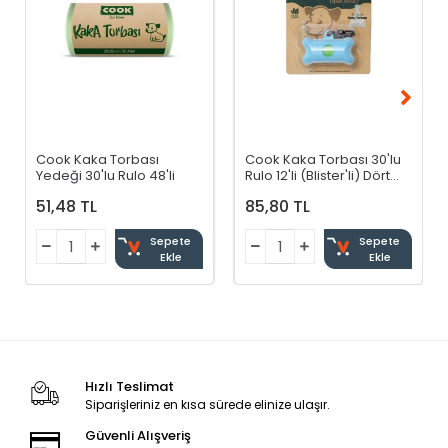
Cook Kaka Torbası
Cook Kaka Torbası 30'lu
Yedeği 30'lu Rulo 48'li
Rulo 12'li (Blister'li) Dört
Renkli
51,48 TL
85,80 TL
Sepete
Sepete
Ekle
Ekle
Hızlı Teslimat
Siparişleriniz en kısa sürede elinize ulaşır.
Güvenli Alışveriş